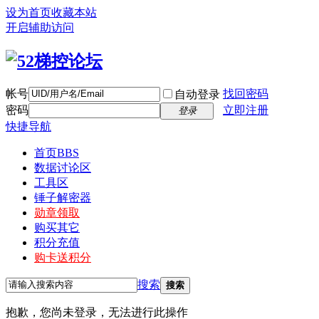
设为首页
收藏本站
开启辅助访问
帐号
找回密码
自动登录
密码
立即注册
登录
快捷导航
首页
BBS
数据讨论区
工具区
锤子解密器
勋章领取
购买其它
积分充值
购卡送积分
搜索
搜索
抱歉，您尚未登录，无法进行此操作