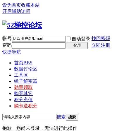
设为首页
收藏本站
开启辅助访问
帐号
找回密码
自动登录
密码
立即注册
登录
快捷导航
首页
BBS
数据讨论区
工具区
锤子解密器
勋章领取
购买其它
积分充值
购卡送积分
搜索
搜索
抱歉，您尚未登录，无法进行此操作