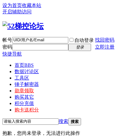
设为首页
收藏本站
开启辅助访问
帐号
找回密码
自动登录
密码
立即注册
登录
快捷导航
首页
BBS
数据讨论区
工具区
锤子解密器
勋章领取
购买其它
积分充值
购卡送积分
搜索
搜索
抱歉，您尚未登录，无法进行此操作