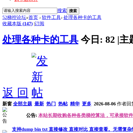
搜索
搜索
52梯控论坛
»
首页
›
软件工具
›
处理各种卡的工具
收藏本版
(
147
)
|
订阅
处理各种卡的工具
今日:
82
|
主
返 回
新窗
全部主题
最新
热门
热帖
精华
更多
2026-08-06
作者
回
公告:
本站长期收购各种各类梯控算法，可承接软件逆向分
支持dump bin txt 直接修改 直接对比 直接查看。无