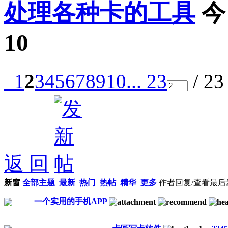
处理各种卡的工具
今
10
1
2
3
4
5
6
7
8
9
10
... 23
/ 2
返 回
新窗
全部主题
最新
热门
热帖
精华
更多
作者
回复/查看
最后
一个实用的手机APP