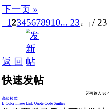
下一页 »
1
2
3
4
5
6
7
8
9
10
... 23
/ 2
返 回
快速发帖
还可输入
80
高级模式
B
Color
Image
Link
Quote
Code
Smilies