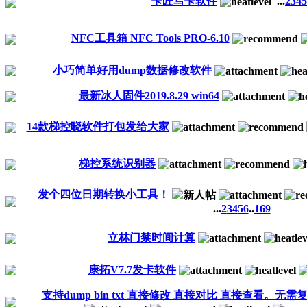
卡匠写卡软件
...
2
3
4
5
NFC工具箱 NFC Tools PRO-6.10
小巧简单好用dump数据修改软件
最新冰人固件2019.8.29 win64
14款梯控晓软件打包发给大家
梯控系统识别器
发个四位日期转换小工具！
...
2
3
4
5
6
..
169
立林门禁时间计算
康拓V7.7发卡软件
支持dump bin txt 直接修改 直接对比 直接查看。