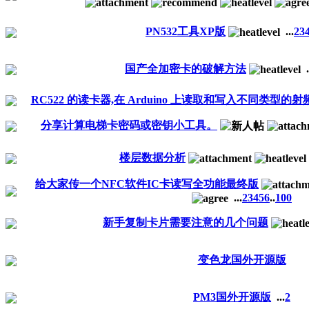
PN532工具XP版
...
2
3
国产全加密卡的破解方法
.
RC522 的读卡器,在 Arduino 上读取和写入不同类型的射频识
分享计算电梯卡密码或密钥小工具。
楼层数据分析
给大家传一个NFC软件IC卡读写全功能最终版
...
2
3
4
5
6
..
100
新手复制卡片需要注意的几个问题
变色龙国外开源版
PM3国外开源版
...
2