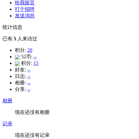
给我留言
打个招呼
发送消息
统计信息
已有
5
人来访过
积分:
20
52币:
--
积分:
15
好友:
--
日志:
--
相册:
--
分享:
--
相册
现在还没有相册
记录
现在还没有记录