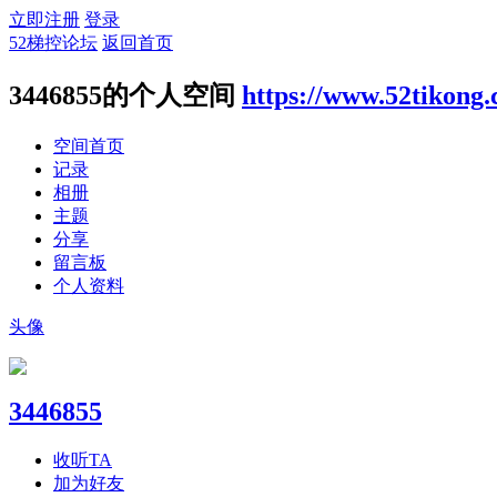
立即注册
登录
52梯控论坛
返回首页
3446855的个人空间
https://www.52tikong
空间首页
记录
相册
主题
分享
留言板
个人资料
头像
3446855
收听TA
加为好友