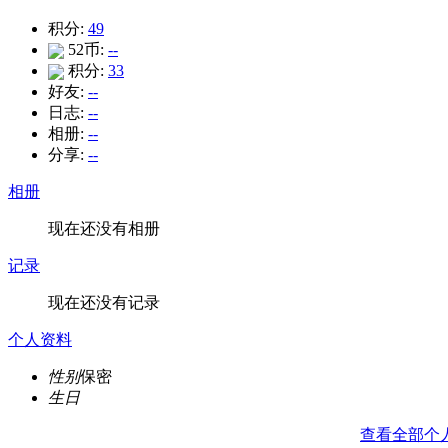
积分:
49
52币:
--
积分:
33
好友:
--
日志:
--
相册:
--
分享:
--
相册
现在还没有相册
记录
现在还没有记录
个人资料
性别
保密
生日
查看全部个