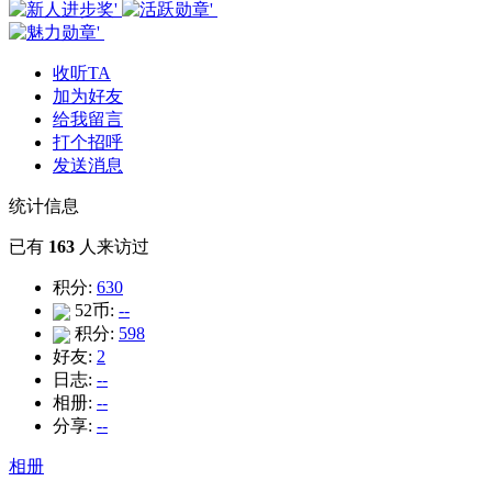
收听TA
加为好友
给我留言
打个招呼
发送消息
统计信息
已有
163
人来访过
积分:
630
52币:
--
积分:
598
好友:
2
日志:
--
相册:
--
分享:
--
相册