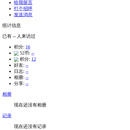
给我留言
打个招呼
发送消息
统计信息
已有
--
人来访过
积分:
16
52币:
--
积分:
12
好友:
--
日志:
--
相册:
--
分享:
--
相册
现在还没有相册
记录
现在还没有记录