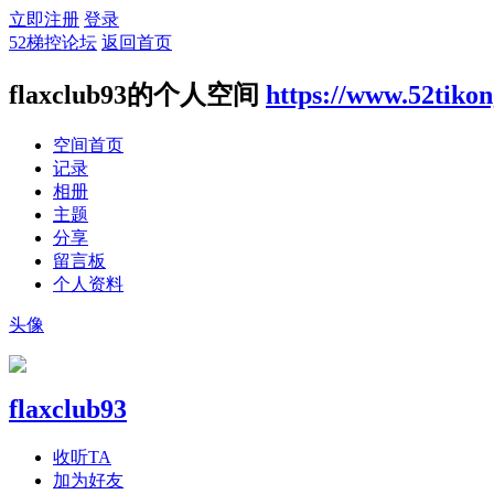
立即注册
登录
52梯控论坛
返回首页
flaxclub93的个人空间
https://www.52tiko
空间首页
记录
相册
主题
分享
留言板
个人资料
头像
flaxclub93
收听TA
加为好友