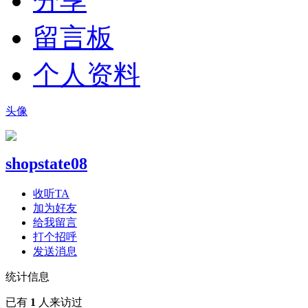
分享
留言板
个人资料
头像
shopstate08
收听TA
加为好友
给我留言
打个招呼
发送消息
统计信息
已有
1
人来访过