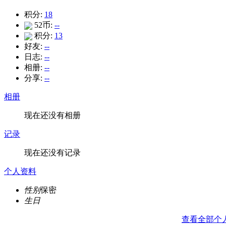
积分:
18
52币:
--
积分:
13
好友:
--
日志:
--
相册:
--
分享:
--
相册
现在还没有相册
记录
现在还没有记录
个人资料
性别
保密
生日
查看全部个