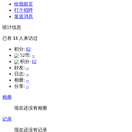
给我留言
打个招呼
发送消息
统计信息
已有
13
人来访过
积分:
82
52币:
--
积分:
62
好友:
--
日志:
--
相册:
--
分享:
--
相册
现在还没有相册
记录
现在还没有记录