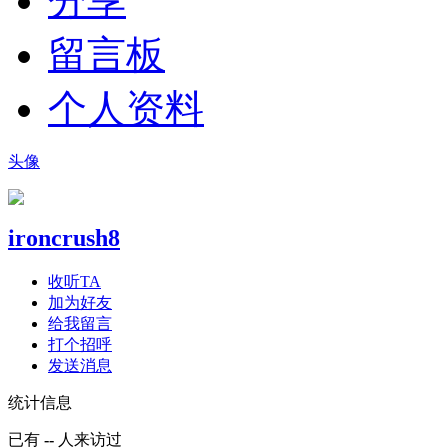
分享
留言板
个人资料
头像
ironcrush8
收听TA
加为好友
给我留言
打个招呼
发送消息
统计信息
已有
--
人来访过