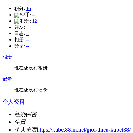
积分:
16
52币:
--
积分:
12
好友:
--
日志:
--
相册:
--
分享:
--
相册
现在还没有相册
记录
现在还没有记录
个人资料
性别
保密
生日
个人主页
https://kubet88.in.net/gioi-thieu-kubet88/