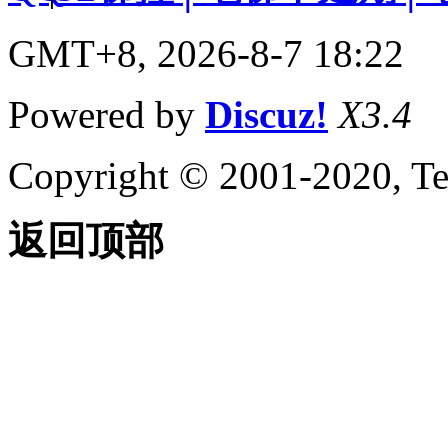
GMT+8, 2026-8-7 18:22
Powered by
Discuz!
X3.4
Copyright © 2001-2020, Te
返回顶部