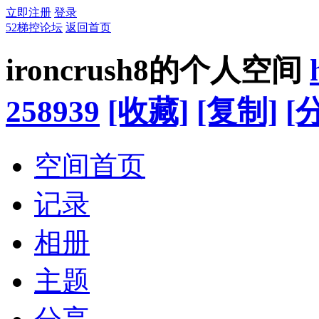
立即注册
登录
52梯控论坛
返回首页
ironcrush8的个人空间
258939
[收藏]
[复制]
[
空间首页
记录
相册
主题