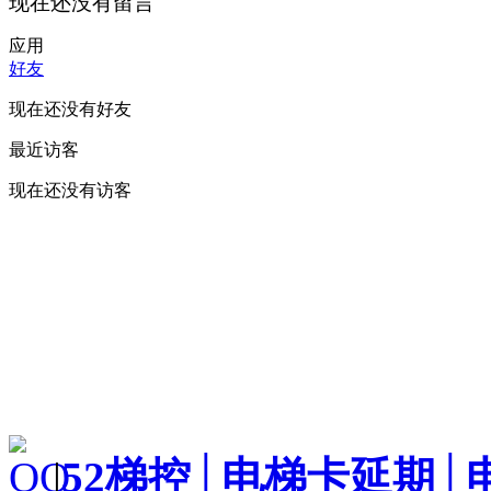
现在还没有留言
应用
好友
现在还没有好友
最近访客
现在还没有访客
|
52梯控│电梯卡延期│