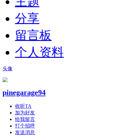
主题
分享
留言板
个人资料
头像
pinegarage94
收听TA
加为好友
给我留言
打个招呼
发送消息