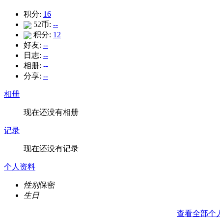
积分:
16
52币:
--
积分:
12
好友:
--
日志:
--
相册:
--
分享:
--
相册
现在还没有相册
记录
现在还没有记录
个人资料
性别
保密
生日
查看全部个