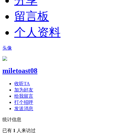
分享
留言板
个人资料
头像
miletoast08
收听TA
加为好友
给我留言
打个招呼
发送消息
统计信息
已有
1
人来访过