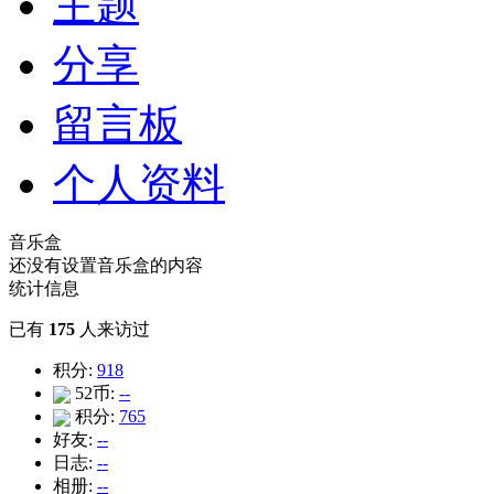
主题
分享
留言板
个人资料
音乐盒
还没有设置音乐盒的内容
统计信息
已有
175
人来访过
积分:
918
52币:
--
积分:
765
好友:
--
日志:
--
相册:
--