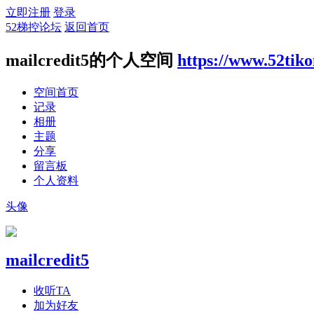
立即注册
登录
52梯控论坛
返回首页
mailcredit5的个人空间
https://www.52tik
空间首页
记录
相册
主题
分享
留言板
个人资料
头像
mailcredit5
收听TA
加为好友