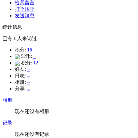
给我留言
打个招呼
发送消息
统计信息
已有
1
人来访过
积分:
16
52币:
--
积分:
12
好友:
--
日志:
--
相册:
--
分享:
--
相册
现在还没有相册
记录
现在还没有记录