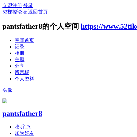
立即注册
登录
52梯控论坛
返回首页
pantsfather8的个人空间
https://www.52ti
空间首页
记录
相册
主题
分享
留言板
个人资料
头像
pantsfather8
收听TA
加为好友