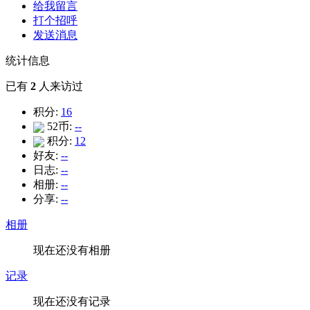
给我留言
打个招呼
发送消息
统计信息
已有
2
人来访过
积分:
16
52币:
--
积分:
12
好友:
--
日志:
--
相册:
--
分享:
--
相册
现在还没有相册
记录
现在还没有记录